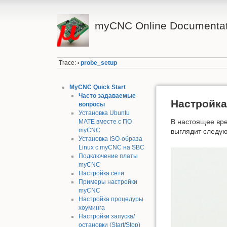
myCNC Online Documentat
Trace:
probe_setup
•
MyCNC Quick Start
Часто задаваемые
Настройка
вопросы
Установка Ubuntu
В настоящее вре
MATE вместе с ПО
myCNC
выглядит следу
Установка ISO-образа
Linux с myCNC на SBC
Подключение платы
myCNC
Настройка сети
Примеры настройки
myCNC
Настройка процедуры
хоуминга
Настройки запуска/
остановки (Start/Stop)