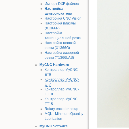
Импорт DXF файлов
Настройка
центроискателя
Настройка CNC Vision
Настройка плазмы
(X1366P)
Настройка
тангенциальной резки
Настройка газовой
резки (X1366G)
Настройка лазерной
резки (Y1366LAS)
MyCNC Hardware
Контроллер MyCNC-
ET6
Контроллер MyCNC-
ET7
Контроллер MyCNC-
ET10
Контроллер MyCNC-
ET15
Rotary encoder setup
MQL - Minimum Quantity
Lubrication
MyCNC Software