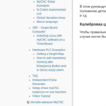
MyCNC Setup
Examples
В этом руководс
G-Codes Implemented
положение детал
List
и т.д.
Global Variables Array
Macro language
Калибровка ц
SBC - Single Board
Чтобы правильно
Computer
Installing Linux with
случае могли бы
myCNC software on a
TinkerBoard
Hardware PLC Examples
Getting a Height Map
How to add mandatory
Homing after
Emergency Button and-
or Servo ready alarm
THC
Independent Pulse
Generator
Setup of two myCNC
instances on one machine
Video Tutorial
Онлайн-магазин MyCNC