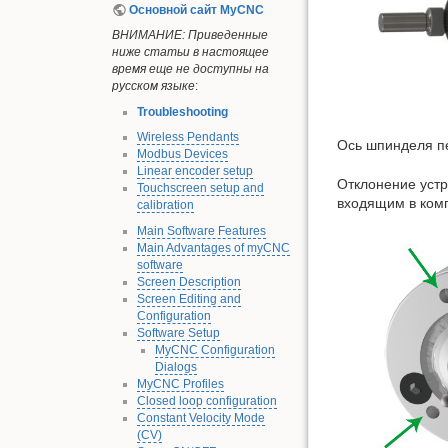
Основной сайт MyCNC
ВНИМАНИЕ: Приведенные
ниже статьи в настоящее
время еще не доступны на
русском языке
:
Troubleshooting
Wireless Pendants
Ось шпинделя п
Modbus Devices
Linear encoder setup
Отклонение устр
Touchscreen setup and
входящим в комп
calibration
Main Software Features
Main Advantages of myCNC
software
Screen Description
Screen Editing and
Configuration
Software Setup
MyCNC Configuration
Dialogs
MyCNC Profiles
Closed loop configuration
Constant Velocity Mode
(CV)