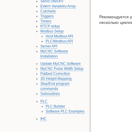
Servo ON/OFF
Extern Variables Array
Cutcharts
Triggers
Рекомендуется у
Timers
несколько цикло
RTCP setup
Modbus Setup
Host Modbus API
PLC/Modbus API
Server API
MyCNC Software
Installation
Update MyCNC Software
MyCNC Pulse Width Setup
Flatbed Correction
3D Height Mapping
Stop/End program
commands
Subroutines
PLC
PLC Builder
Software PLC Examples
IHC