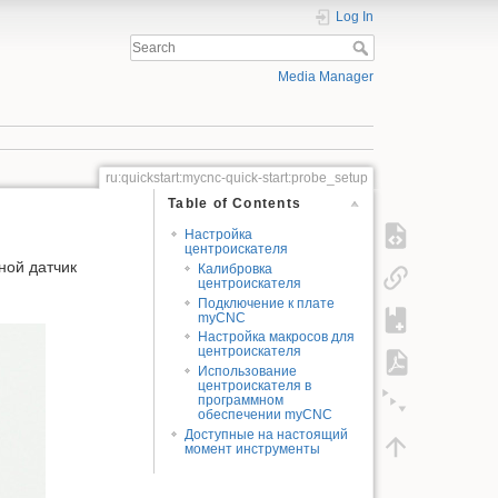
Log In
Media Manager
ru:quickstart:mycnc-quick-start:probe_setup
Table of Contents
Настройка
центроискателя
ной датчик
Калибровка
центроискателя
Подключение к плате
myCNC
Настройка макросов для
центроискателя
Использование
центроискателя в
программном
обеспечении myCNC
Доступные на настоящий
момент инструменты