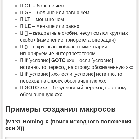

GT
– больше чем

GE
– больше или равно чем

LT
– меньше чем

LE
– меньше или равно

[]
– квадратные скобки, несут смысл круглых
скобок (изменение приоретета операций)

()
– в круглых скобках, комментарии
игнорируемые интерпретатором.

if
[условие]
GOTO
xxx – если [условие]
истинно, то переход на строку, обозначенную ххх

if
[условие] xxx- если [условие] истинно, то
переход на строку, обозначенную ххх

GOTO
xxx – безусловный переход на строку,
обозначенную ххх
Примеры создания макросов
(M131 Homing X (поиск исходного положения
оси Х))