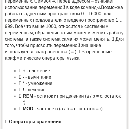
переменных. Символ #, перед адресом – означает
использование переменной в коде команды.Возможна
работа с адресным пространством 0…16000, для
переменных пользователя отведено пространство 1…
999. Всё что выше 1000, относится к системным
переменным, обращение к ним может изменить работу
системы, а также система сама их может менять.  Для
того, чтобы присвоить переменной значение
используется знак равенства ( = )  Разрешенные
арифметические операторы языка:

+
- сложение

-
- вычитание

* - умножение

/
- деление

REM
- остаток
r
при делении (a / b = c, остаток
= r)

MOD
- частное
c
(a / b = c, остаток = r)

Операторы сравнения: