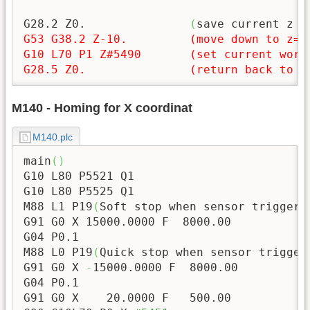
G28.2 Z0.		
(
save current z p
G53 G38.2 Z-10.		(move down to z=-10., stop while sensor is pressed)

G10 L70 P1 Z#5490	(set current work position as Z=0 (with offset depends on tool sensor width))

G28.5 Z0.		(return b
M140 - Homing for X coordinat
M140.plc
main
(
)
G10 L80 P5521 Q1

G10 L80 P5525 Q1

M88 L1 P19
(
Soft stop when sensor triggere
G91 G0 X 
15000.0000
 F  
8000.00
G04 P0.1

M88 L0 P19
(
Quick stop when sensor trigger
G91 G0 X 
-
15000.0000
 F  
8000.00
G04 P0.1

G91 G0 X    
20.0000
 F   
500.00