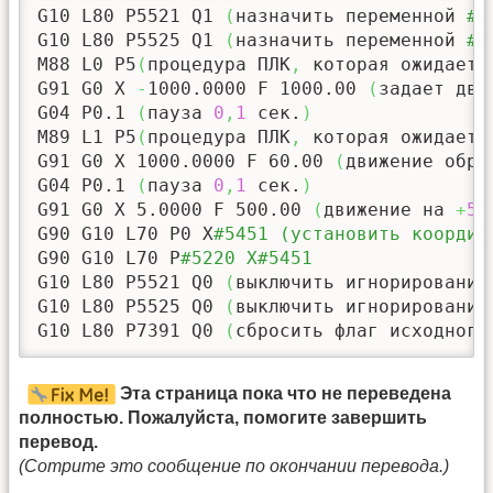
G10 L80 P5521 Q1 
(
назначить переменной 
#5
G10 L80 P5525 Q1 
(
назначить переменной 
#5
M88 L0 P5
(
процедура ПЛК
,
 которая ожидает 
G91 G0 X 
-
1000.0000
 F 
1000.00
(
задает дви
G04 P0.1 
(
пауза 
0
,
1
 сек.
)
M89 L1 P5
(
процедура ПЛК
,
 которая ожидает 
G91 G0 X 
1000.0000
 F 
60.00
(
движение обра
G04 P0.1 
(
пауза 
0
,
1
 сек.
)
G91 G0 X 
5.0000
 F 
500.00
(
движение на 
+
5
 
G90 G10 L70 P0 X
#5451 (установить координ
G90 G10 L70 P
#5220 X#5451 
G10 L80 P5521 Q0 
(
выключить игнорирование
G10 L80 P5525 Q0 
(
выключить игнорирование
G10 L80 P7391 Q0 
(
сбросить флаг исходного
Эта страница пока что не переведена
полностью. Пожалуйста, помогите завершить
перевод.
(Сотрите это сообщение по окончании перевода.)