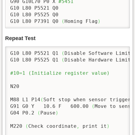
G90 G10L70 P0 X 
#5451
G10 L80 P5521 Q0

G10 L80 P5525 Q0

G10 L80 P7391 Q0 
(
Homing Flag
)
Repeat Test
G10 L80 P5521 Q1 
(
Disable Software Limits
G10 L80 P5525 Q1 
(
Disable Hardware Limits
#10=1 (Initialize register value)
N20

M88 L1 P14
(
Soft stop when sensor triggere
G91 G0 Y   
10.6
 F   
600.00
(
Move to senso
G04 P0.2 
(
Pause
)
M220 
(
Check coordinate
,
 print it
)